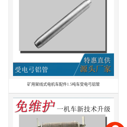
矿用架线式电机车配件1.5吨车受电弓铝管