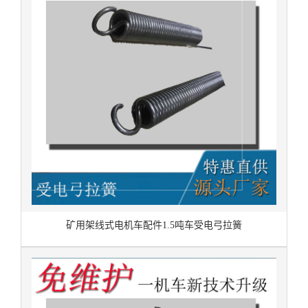
矿用架线式电机车配件1.5吨车受电弓拉簧